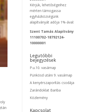
Kérjük, lehetőségeihez
mérten támogassa
egyházközségünk
alapítványát adója 1%-ával:
Szent Tamás Alapítvány
11100702-18792124-
10000001
Legutóbbi
bejegyzések
P.u.10. vasárnap
Pünkösd utáni 9. vasárnap
A kenyérszaporítás csodája
Zarándoklat Bariba
Közlemény
roly
ztán
Kapcsolat