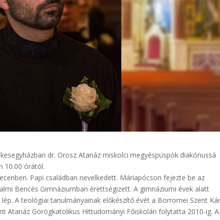
zékesegyházban dr. Orosz Atanáz miskolci megyéspüspök diakónussá
 10.00 órától.
ecenben. Papi családban nevelkedett. Máriapócson fejezte be az
almi Bencés Gimnáziumban érettségizett. A gimnáziumi évek alatt
 lép. A teológiai tanulmányainak előkészítő évét a Borromei Szent Ká
nt Atanáz Görögkatolikus Hittudományi Főiskolán folytatta 2010-ig. A