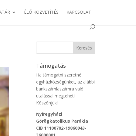
ATÁR
ÉLŐ KÖZVETÍTÉS
KAPCSOLAT
Támogatás
Ha támogatni szeretné
egyházközségünket, az alábbi
bankszámlaszámra való
utalással megteheti!
Köszönjük!
Nyíregyházi
Görögkatolikus Parókia
CIB 11100702-19860943-
36000001