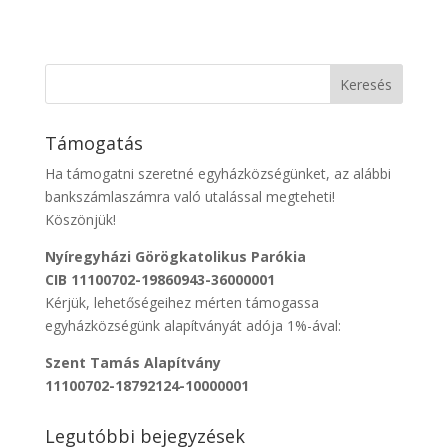
Támogatás
Ha támogatni szeretné egyházközségünket, az alábbi
bankszámlaszámra való utalással megteheti!
Köszönjük!
Nyíregyházi Görögkatolikus Parókia
CIB 11100702-19860943-36000001
Kérjük, lehetőségeihez mérten támogassa
egyházközségünk alapítványát adója 1%-ával:
Szent Tamás Alapítvány
11100702-18792124-10000001
Legutóbbi bejegyzések