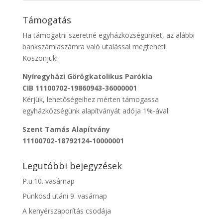
Támogatás
Ha támogatni szeretné egyházközségünket, az alábbi
bankszámlaszámra való utalással megteheti!
Köszönjük!
Nyíregyházi Görögkatolikus Parókia
CIB 11100702-19860943-36000001
Kérjük, lehetőségeihez mérten támogassa
egyházközségünk alapítványát adója 1%-ával:
Szent Tamás Alapítvány
11100702-18792124-10000001
Legutóbbi bejegyzések
P.u.10. vasárnap
Pünkösd utáni 9. vasárnap
A kenyérszaporítás csodája