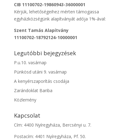
CIB 11100702-19860943-36000001
Kérjük, lehetőségeihez mérten támogassa
egyházközségünk alapítványát adója 1%-ával:
Szent Tamás Alapítvány
11100702-18792124-10000001
Legutóbbi bejegyzések
P.u.10. vasárnap
Pünkösd utáni 9. vasárnap
A kenyérszaporítás csodája
Zarándoklat Bariba
Közlemény
Kapcsolat
Cím: 4400 Nyíregyháza, Bercsényi u. 7.
Postacím: 4401 Nyíregyháza, Pf. 50.