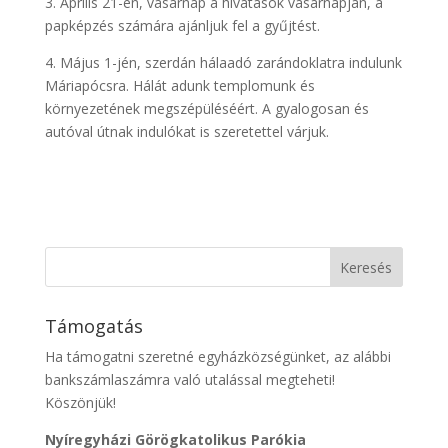
3. Április 21-én, vasárnap a hivatások vasárnapján, a
papképzés számára ajánljuk fel a gyűjtést.
4. Május 1-jén, szerdán hálaadó zarándoklatra indulunk
Máriapócsra. Hálát adunk templomunk és
környezetének megszépüléséért. A gyalogosan és
autóval útnak indulókat is szeretettel várjuk.
Támogatás
Ha támogatni szeretné egyházközségünket, az alábbi
bankszámlaszámra való utalással megteheti!
Köszönjük!
Nyíregyházi Görögkatolikus Parókia