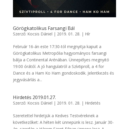
Görögkatolikus Farsangi Bál
Szerző:
Kocsis Dániel
|
2019. 01. 28.
|
Hír
Február 16-án este 17:30-tól megnyitja kapuit a
Görögkatolikus Metropólia hagyományos farsangi
bálja a Continental Arénában. Ünnepélyes megnyitó
19:00 órától. A jó hangulatról a Szívtiproll, a 4 for
Dance és a Ham Ko Ham gondoskodik. Jelentkezés és
jegyvásárlás a...
Hirdetés 2019.01.27.
Szerző:
Kocsis Dániel
|
2019. 01. 28.
|
Hirdetés
Szeretettel hirdetjük a Kedves Testvéreknek a
következőket: A héten két ünnepünk is lesz. Január 30-
án, szerdán a Három Szent Főpap ünnepe lesz. A