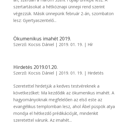
szertartásokat a hétköznapi ünnepi rend szerint
végezzük. Másik ünnepünk február 2-án, szombaton
lesz: Gyertyaszentelő...
Ökumenikus imahét 2019.
Szerző:
Kocsis Dániel
|
2019. 01. 19.
|
Hír
Hirdetés 2019.01.20.
Szerző:
Kocsis Dániel
|
2019. 01. 19.
|
Hirdetés
Szeretettel hirdetjük a kedves testvéreknek a
következőket: Ma kezdődik az ökumenikus imahét. A
hagyományoknak megfelelően az első este az
evangélikus templomban lesz, ahol Ábel püspök atya
mondja el hétkezdő prédikációját, mindenkit
szeretettel várunk. Az imahét...