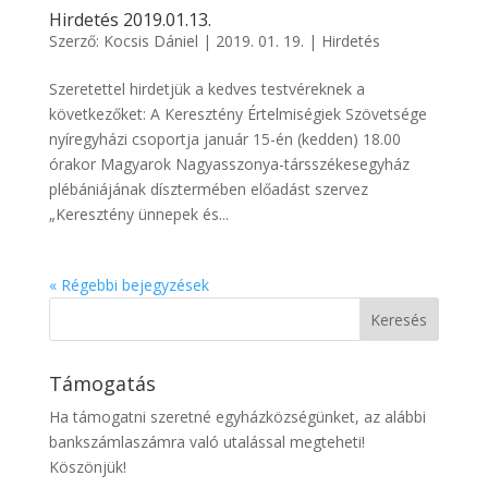
Hirdetés 2019.01.13.
Szerző:
Kocsis Dániel
|
2019. 01. 19.
|
Hirdetés
Szeretettel hirdetjük a kedves testvéreknek a
következőket: A Keresztény Értelmiségiek Szövetsége
nyíregyházi csoportja január 15-én (kedden) 18.00
órakor Magyarok Nagyasszonya-társszékesegyház
plébániájának dísztermében előadást szervez
„Keresztény ünnepek és...
« Régebbi bejegyzések
Támogatás
Ha támogatni szeretné egyházközségünket, az alábbi
bankszámlaszámra való utalással megteheti!
Köszönjük!