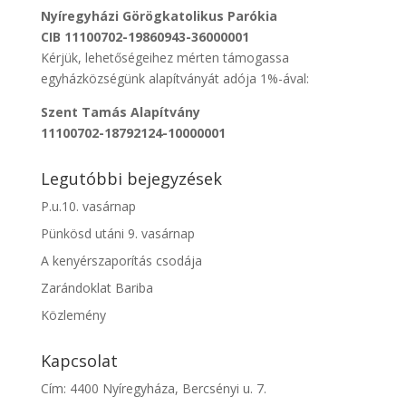
Nyíregyházi Görögkatolikus Parókia
CIB 11100702-19860943-36000001
Kérjük, lehetőségeihez mérten támogassa
egyházközségünk alapítványát adója 1%-ával:
Szent Tamás Alapítvány
11100702-18792124-10000001
Legutóbbi bejegyzések
P.u.10. vasárnap
Pünkösd utáni 9. vasárnap
A kenyérszaporítás csodája
Zarándoklat Bariba
Közlemény
Kapcsolat
Cím: 4400 Nyíregyháza, Bercsényi u. 7.