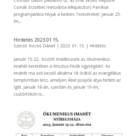
Csordás Gábor plébános úr, az imát vezeti Hajdúné
Csrnák Erzsébet metodista lelkipásztor) Parókiai
programjainkra hívjuk a kedves Testvéreket: január 25-
én,...
Hirdetés 2023.01.15.
Szerző:
Kocsis Dániel
|
2023. 01. 15.
|
Hirdetés
Január 15-22. között imádkozunk az ökumenikus
imahét keretében a Krisztus-hívők egységéért. Az
imahét ma esti kezdő alkalma 18 órától az evangélikus
templomban lesz, amelyen Ábel püspök atya hirdeti az
Igét. Január 18-án, szerdán és január 19-én,
csütörtökön is...