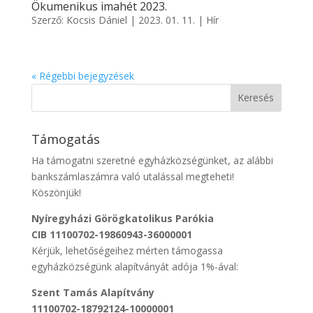
Ökumenikus imahét 2023.
Szerző:
Kocsis Dániel
|
2023. 01. 11.
|
Hír
« Régebbi bejegyzések
Támogatás
Ha támogatni szeretné egyházközségünket, az alábbi
bankszámlaszámra való utalással megteheti!
Köszönjük!
Nyíregyházi Görögkatolikus Parókia
CIB 11100702-19860943-36000001
Kérjük, lehetőségeihez mérten támogassa
egyházközségünk alapítványát adója 1%-ával:
Szent Tamás Alapítvány
11100702-18792124-10000001