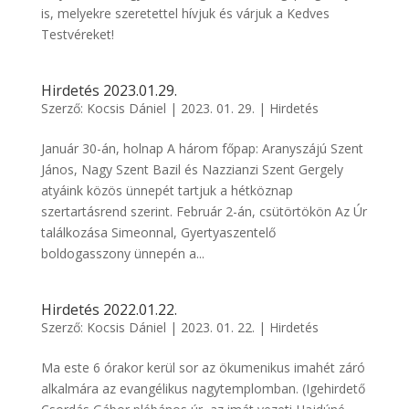
is, melyekre szeretettel hívjuk és várjuk a Kedves
Testvéreket!
Hirdetés 2023.01.29.
Szerző:
Kocsis Dániel
|
2023. 01. 29.
|
Hirdetés
Január 30-án, holnap A három főpap: Aranyszájú Szent
János, Nagy Szent Bazil és Nazzianzi Szent Gergely
atyáink közös ünnepét tartjuk a hétköznap
szertartásrend szerint. Február 2-án, csütörtökön Az Úr
találkozása Simeonnal, Gyertyaszentelő
boldogasszony ünnepén a...
Hirdetés 2022.01.22.
Szerző:
Kocsis Dániel
|
2023. 01. 22.
|
Hirdetés
Ma este 6 órakor kerül sor az ökumenikus imahét záró
alkalmára az evangélikus nagytemplomban. (Igehirdető