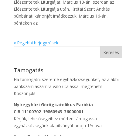
Előszenteltek Liturgiáját. Március 13-án, szerdán az
Előszenteltek Liturgiája után, Krétai Szent András
bűnbánati kánonját imádkozzuk. Március 16-án,
pénteken az...
« Régebbi bejegyzések
Támogatás
Ha támogatni szeretné egyházközségünket, az alábbi
bankszámlaszámra való utalással megteheti!
Köszönjük!
Nyíregyházi Görögkatolikus Parókia
CIB 11100702-19860943-36000001
Kérjük, lehetőségeihez mérten támogassa
egyházközségünk alapítványát adója 1%-ával: