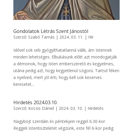
Gondolatok Létrás Szent Jánostól
Szerző:
Szabó Tamás
|
2024. 03. 11.
|
Hír
Idővel sok seb gyógyíthatatlanná válik, ám Istennek
minden lehetséges. Elbukásunk előtt azt mondogatják
a démonok, hogy Isten emberszerető és kegyelmes,
utána pedig azt, hogy kegyetlenül szigorú. Tartsd féken
a nyelved, mert jól érti, hogy kell sok keserves
keresetet...
Hirdetés 2024.03.10.
Szerző:
Kocsis Dániel
|
2024. 03. 10.
|
Hirdetés
Nagyböjt szerdáin és péntekjein reggel 6.30-kor
Reggeli Istentiszteletet végzünk, este fél 6-kor pedig