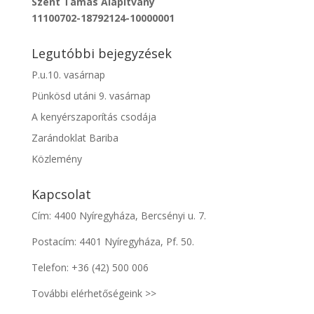
Szent Tamás Alapítvány
11100702-18792124-10000001
Legutóbbi bejegyzések
P.u.10. vasárnap
Pünkösd utáni 9. vasárnap
A kenyérszaporítás csodája
Zarándoklat Bariba
Közlemény
Kapcsolat
Cím: 4400 Nyíregyháza, Bercsényi u. 7.
Postacím: 4401 Nyíregyháza, Pf. 50.
Telefon:
+36 (42) 500 006
További elérhetőségeink >>